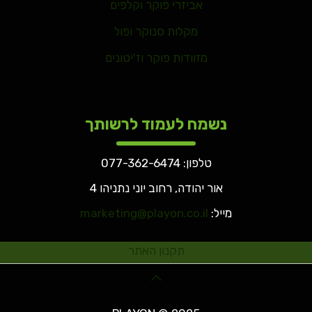
אביזרי פוקר וקלפים
מקלות סנוקר ופול
מזוודות פוקר וז'יטונים
נשמח לעמוד לרשותך
טלפון:
077-362-6474
אור יהודה, רחוב יוני נתניהו 4
מייל:
marketing@playon.co.il
תקנון האתר