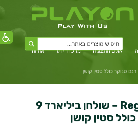
ה
אולם התצוגה
מרכז הידע
אודות
Regiis Elegance – שולחן ביליארד 9
כולל סטין קושן