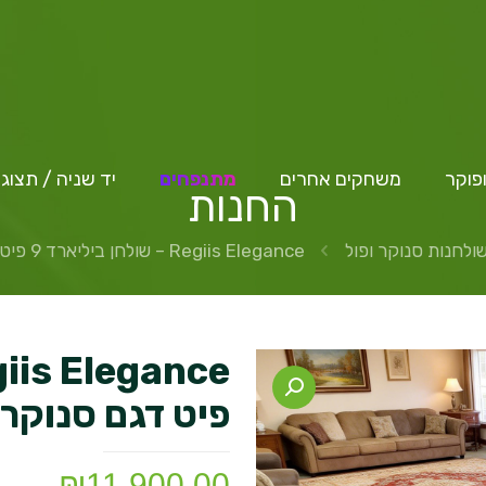
פוקר
משחקים אחרים
מתנפחים
יד שניה / תצוג
החנות
ולחנות סנוקר ופול
Regiis Elegance – שולחן ביליארד 9 פיט דגם סנוקר כולל סטין קושן
פיט דגם סנוקר 
₪
11,900.00