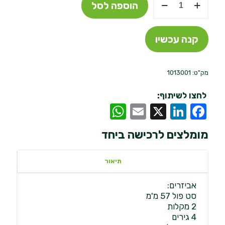
הוספה לסל
של
Riley
שולחן
קנה עכשיו
Neptune
Outdoor
ביליארד
דגם
מק"ט:
1013001
פול
7
לחצו לשיתוף:
פיט
WhatsApp
Email
LinkedIn
Facebook
X
פלטת
סלייט
מומלצים לרכישה ביחד
לשימוש
חיצוני
תיאור
אביזרים:
סט פול 57 מ'מ
2 מקלות
4 גירים