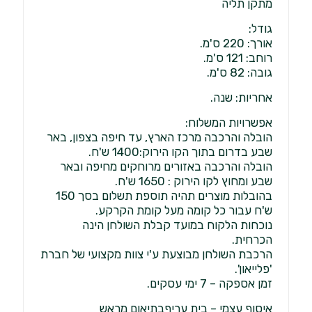
מתקן תליה
גודל:
אורך: 220 ס'מ.
רוחב: 121 ס'מ.
גובה: 82 ס'מ.
אחריות: שנה.
אפשרויות המשלוח:
הובלה והרכבה מרכז הארץ, עד חיפה בצפון, באר
שבע בדרום בתוך הקו הירוק:1400 ש'ח.
הובלה והרכבה באזורים מרוחקים מחיפה ובאר
שבע ומחוץ לקו הירוק : 1650 ש'ח.
בהובלות מוצרים תהיה תוספת תשלום בסך 150
ש'ח עבור כל קומה מעל קומת הקרקע.
נוכחות הלקוח במועד קבלת השולחן הינה
הכרחית.
הרכבת השולחן מבוצעת ע'י צוות מקצועי של חברת
'פלייאון'.
זמן אספקה – 7 ימי עסקים.
איסוף עצמי – בית עריףבתיאום מראש