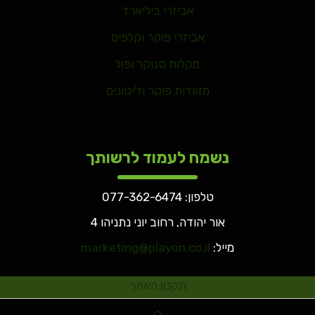
אביזרי ביליארד
אביזרי פוקר וקלפים
מקלות סנוקר ופול
מזוודות פוקר וז'יטונים
נשמח לעמוד לרשותך
טלפון:
077-362-6474
אור יהודה, רחוב יוני נתניהו 4
מייל:
marketing@playon.co.il
תקנון האתר